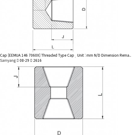
Cap
[EEMUA 146 7060X] Threaded Type Cap
Unit : mm N/D Dimension Rema..
Samyang
08-29
2616