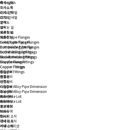
회사소개
English
회사소개
회사소개
회사소개
CEO 인사말
CEO 인사말
조직도
조직도
연혁
연혁
오시는 길
오시는 길
제품정보
제품정보
Solid Type Flanges
Solid Type Flanges
Composite Type Flanges
Composite Type Flanges
Butt Welding Fittings
Butt Welding Fittings
Socket Welding Fittings
Socket Welding Fittings
Miscellaneous Fittings
Miscellaneous Fittings
Copper Flanges
Copper Flanges
Copper Fittings
Copper Fittings
품질관리
품질관리
인증서
인증서
시험장비
시험장비
Copper Alloy Pipe Dimension
Copper Alloy Pipe Dimension
홍보센터
홍보센터
Reference List
Reference List
홍보영상
홍보영상
브로슈어
브로슈어
News
News
전시회 소식
전시회 소식
사내 소식
사내 소식
커뮤니케이션