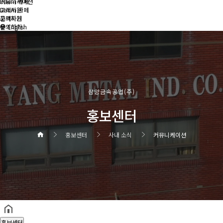
커뮤니케이션
Daum 카페
Daum 카페
고객지원
고객지원
문의하기
문의하기
English
삼양금속공업(주)
홍보센터
홍보센터
사내 소식
커뮤니케이션
헤더설정
홍보센터