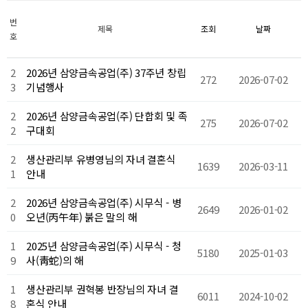
번
제목
조회
날짜
호
2
2026년 삼양금속공업(주) 37주년 창립
272
2026-07-02
3
기념행사
2
2026년 삼양금속공업(주) 단합회 및 족
275
2026-07-02
2
구대회
2
생산관리부 유병영님의 자녀 결혼식
1639
2026-03-11
1
안내
2
2026년 삼양금속공업(주) 시무식 - 병
2649
2026-01-02
0
오년(丙午年) 붉은 말의 해
1
2025년 삼양금속공업(주) 시무식 - 청
5180
2025-01-03
9
사(靑蛇)의 해
1
생산관리부 권혁봉 반장님의 자녀 결
6011
2024-10-02
8
혼식 안내