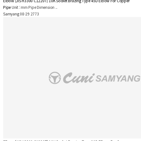
Elbow
[JIS H3300 C1220T] 10K Socket Brazing Type 45D Elbow For Copper
Pipe
Unit : mm Pipe Dimension ..
Samyang
08-29
2773