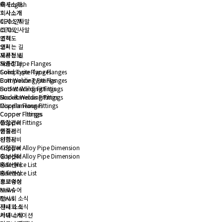
회사소개
English
회사소개
회사소개
회사소개
CEO 인사말
CEO 인사말
조직도
조직도
연혁
연혁
오시는 길
오시는 길
제품정보
제품정보
Solid Type Flanges
Solid Type Flanges
Composite Type Flanges
Composite Type Flanges
Butt Welding Fittings
Butt Welding Fittings
Socket Welding Fittings
Socket Welding Fittings
Miscellaneous Fittings
Miscellaneous Fittings
Copper Flanges
Copper Flanges
Copper Fittings
Copper Fittings
품질관리
품질관리
인증서
인증서
시험장비
시험장비
Copper Alloy Pipe Dimension
Copper Alloy Pipe Dimension
홍보센터
홍보센터
Reference List
Reference List
홍보영상
홍보영상
브로슈어
브로슈어
News
News
전시회 소식
전시회 소식
사내 소식
사내 소식
커뮤니케이션