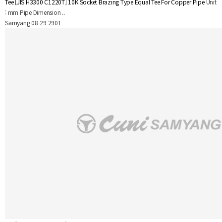
Tee
[JIS H3300 C1220T] 10K Socket Brazing Type Equal Tee For Copper Pipe
Unit
: mm Pipe Dimension ..
Samyang
08-29
2901