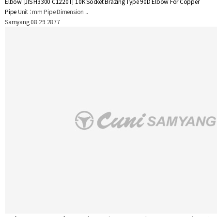
Elbow
[JIS H3300 C1220T] 10K Socket Brazing Type 90D Elbow For Copper
Pipe
Unit : mm Pipe Dimension ..
Samyang
08-29
2877