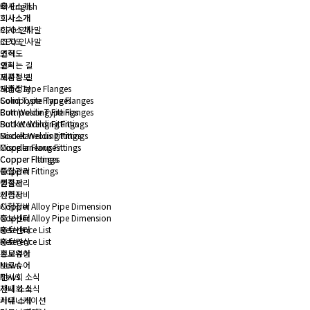
회사소개
English
회사소개
회사소개
회사소개
CEO 인사말
CEO 인사말
조직도
조직도
연혁
연혁
오시는 길
오시는 길
제품정보
제품정보
Solid Type Flanges
Solid Type Flanges
Composite Type Flanges
Composite Type Flanges
Butt Welding Fittings
Butt Welding Fittings
Socket Welding Fittings
Socket Welding Fittings
Miscellaneous Fittings
Miscellaneous Fittings
Copper Flanges
Copper Flanges
Copper Fittings
Copper Fittings
품질관리
품질관리
인증서
인증서
시험장비
시험장비
Copper Alloy Pipe Dimension
Copper Alloy Pipe Dimension
홍보센터
홍보센터
Reference List
Reference List
홍보영상
홍보영상
브로슈어
브로슈어
News
News
전시회 소식
전시회 소식
사내 소식
사내 소식
커뮤니케이션