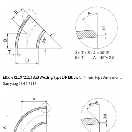
Elbow
[2.1972.22] Butt Welding Type L/R Elbow
Unit : mm Pipe Dimension ..
Samyang
08-17
3119