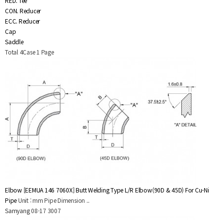
RED. Tee
CON. Reducer
ECC. Reducer
Cap
Saddle
Total 4Case
1 Page
Elbow
[EEMUA 146 7060X] Butt Welding Type L/R Elbow(90D & 45D) For Cu-Ni
Pipe
Unit : mm Pipe Dimension ..
Samyang
08-17
3007