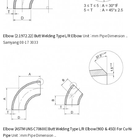
Elbow
[2.1972.22] Butt Welding Type L/R Elbow
Unit : mm Pipe Dimension ..
Samyang
08-17
3033
Elbow
[ASTM UNS C70600] Butt Welding Type L/R Elbow(90D & 45D) For Cu-Ni
Pipe
Unit : mm Pipe Dimension ..