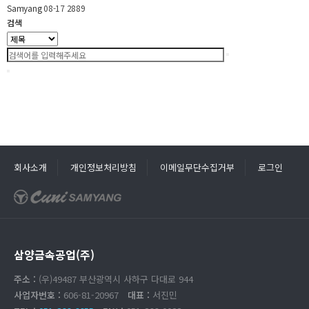
Samyang
08-17
2889
검색
회사소개
개인정보처리방침
이메일무단수집거부
로그인
삼양금속공업(주)
주소 :
(우)49487 부산광역시 사하구 다대로 944
사업자번호 :
606-81-20967
대표 :
서진민