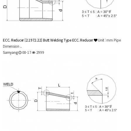
ECC. Reducer
[2.1972.22] Butt Welding Type ECC. Reducer
Unit : mm Pipe
Dimension ..
Samyang
08-17
2999