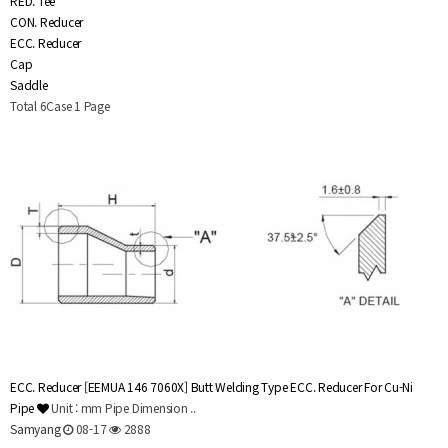
RED. Tee
CON. Reducer
ECC. Reducer
Cap
Saddle
Total 6Case
1 Page
ECC. Reducer
[EEMUA 146 7060X] Butt Welding Type ECC. Reducer For Cu-Ni
Pipe
Unit : mm Pipe Dimension ..
Samyang
08-17
2888