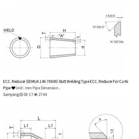
ECC. Reducer
[EEMUA 146 7060X] Butt Welding Type ECC. Reducer For Cu-Ni
Pipe
Unit : mm Pipe Dimension ..
Samyang
08-17
2744