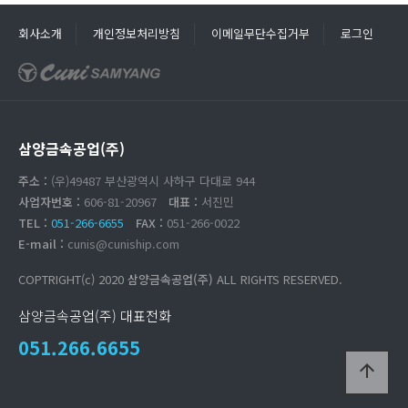
회사소개
개인정보처리방침
이메일무단수집거부
로그인
삼양금속공업(주)
주소 :
(우)49487 부산광역시 사하구 다대로 944
사업자번호 :
606-81-20967
대표 :
서진민
TEL :
051-266-6655
FAX :
051-266-0022
E-mail :
cunis@cuniship.com
COPTRIGHT(c) 2020
삼양금속공업(주)
ALL RIGHTS RESERVED.
삼양금속공업(주) 대표전화
051.266.6655
arrow_upward