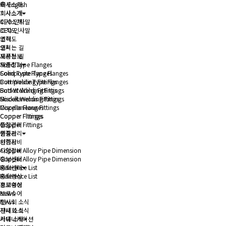
회사소개
English
회사소개
회사소개
회사소개
CEO 인사말
CEO 인사말
조직도
조직도
연혁
연혁
오시는 길
오시는 길
제품정보
제품정보
Solid Type Flanges
Solid Type Flanges
Composite Type Flanges
Composite Type Flanges
Butt Welding Fittings
Butt Welding Fittings
Socket Welding Fittings
Socket Welding Fittings
Miscellaneous Fittings
Miscellaneous Fittings
Copper Flanges
Copper Flanges
Copper Fittings
Copper Fittings
품질관리
품질관리
인증서
인증서
시험장비
시험장비
Copper Alloy Pipe Dimension
Copper Alloy Pipe Dimension
홍보센터
홍보센터
Reference List
Reference List
홍보영상
홍보영상
브로슈어
브로슈어
News
News
전시회 소식
전시회 소식
사내 소식
사내 소식
커뮤니케이션